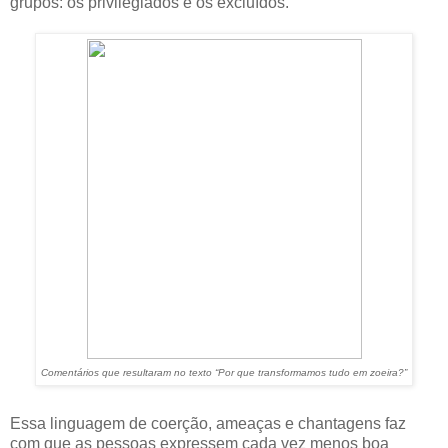
grupos: os privilegiados e os excluídos.
Comentários que resultaram no texto “Por que transformamos tudo em zoeira?”
Essa linguagem de coerção, ameaças e chantagens faz
com que as pessoas expressem cada vez menos boa