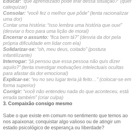
Educar:
“que aprendizado pode tirar dessa situação?” (quer
catequizar)
Consolar:
“você fez o melhor que pôde” (tenta racionalizar
uma dor)
Contar uma história: “isso lembra uma história que ouvi”
(desviar o foco para uma lição de moral)
Encerrar o assunto:
“fica bem tá?” (desvia da dor pela
própria dificuldade em lidar com ela)
Solidarizar-se:
“oh, meu deus, coitado” (postura
infantilizante)
Interrogar:
“já pensou que essa pessoa não quis dizer
aquilo?” (tenta investigar motivações intelectuais ocultas
para afastar da dor emocional)
Explicar-se:
“eu no seu lugar teria já feito…” (colocar-se em
forma superior)
Corrigir:
“você não entendeu nada do que aconteceu, está
errada também” (criar culpa)
3. Compaixão consigo mesmo
Sabe o que existe em comum no sentimento que temos ao
nos apaixonar, conquistar algo valioso ou de atingir um
estado psicológico de esperança ou liberdade?